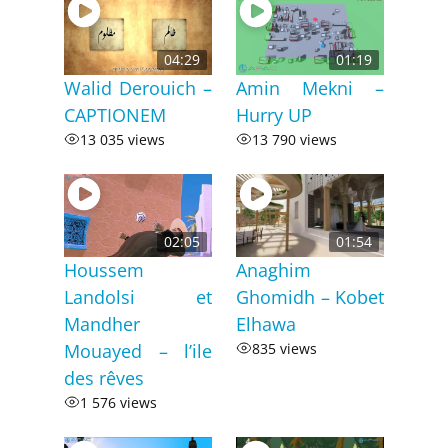
04:29
01:19
Walid Derouich –
Amin Mekni –
CAPTIONEM
Hurry UP
13 035 views
13 790 views
02:05
01:54
Houssem
Anaghim
Landolsi et
Ghomidh – Kobet
Mandher
Elhawa
Mouayed – l’ile
835 views
des rêves
1 576 views