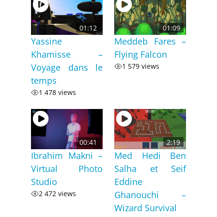
01:12
01:09
Yassine
Meddeb Fares –
Khamisse –
Flying Falcon
Voyage dans le
1 579 views
temps
1 478 views
00:41
2:19
Ibrahim Makni –
Med Hedi Ben
Virtual Photo
Salha et Seif
Studio
Eddine
2 472 views
Ghanouchi –
Wizard Survival