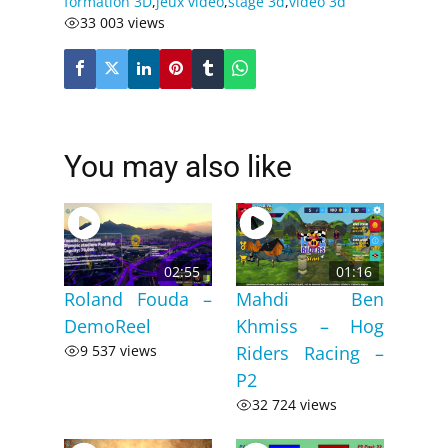
formation 3D
,
jeux video
,
stage 3d
,
video 3d
33 003 views
You may also like
02:55
01:16
Roland Fouda –
Mahdi Ben
DemoReel
Khmiss – Hog
9 537 views
Riders Racing –
P2
32 724 views