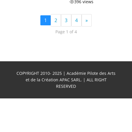
396 views
1
2
3
4
»
Page 1 of 4
COPYRIGHT 2010- 2025 | Académie Pilote des Arts
et de la Création APAC SARL. | ALL RIGHT
RESERVED