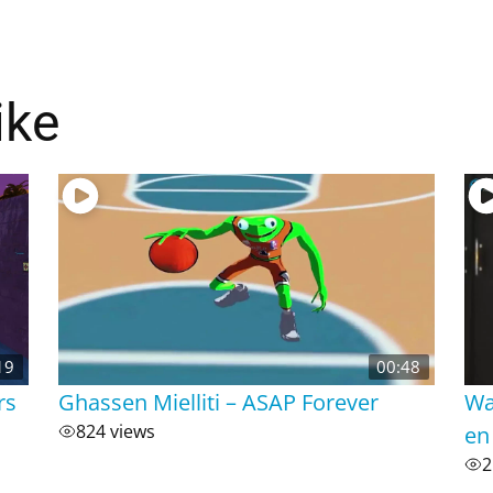
ike
19
00:48
rs
Ghassen Mielliti – ASAP Forever
Wa
824 views
en
2