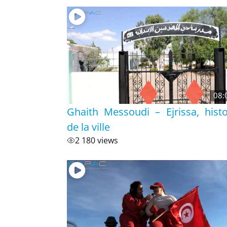
08:
Ghaith Messoudi – Ejrissa, histo
de la ville
2 180 views