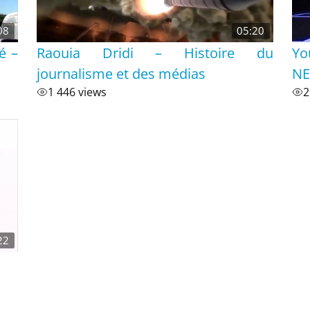
08
05:20
é –
Raouia Dridi – Histoire du
Yo
journalisme et des médias
N
1 446 views
2
22