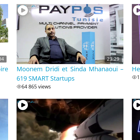
04
23:29
ire
Moonem Dridi et Sinda Mhanaoui –
He
619 SMART Startups
1
64 865 views