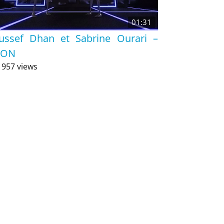
01:31
ussef Dhan et Sabrine Ourari –
EON
 957 views