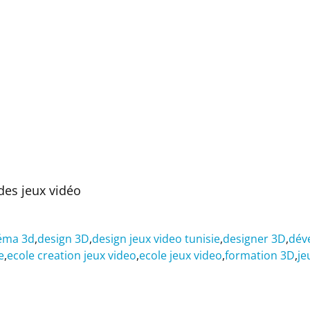
des jeux vidéo
éma 3d
,
design 3D
,
design jeux video tunisie
,
designer 3D
,
dév
e
,
ecole creation jeux video
,
ecole jeux video
,
formation 3D
,
je