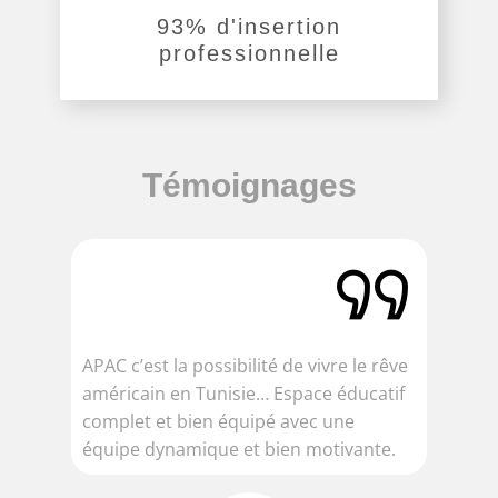
93% d'insertion
professionnelle
Témoignages
APAC c’est la possibilité de vivre le rêve
J’a
américain en Tunisie… Espace éducatif
aca
complet et bien équipé avec une
pe
équipe dynamique et bien motivante.
fo
con