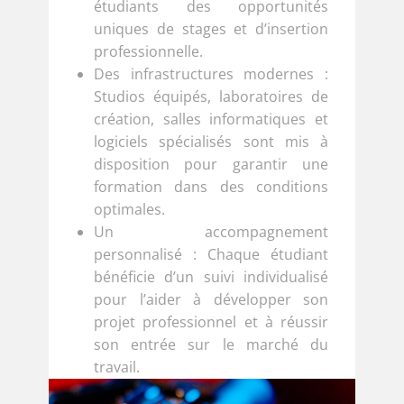
étudiants des opportunités
uniques de stages et d’insertion
professionnelle.
Des infrastructures modernes :
Studios équipés, laboratoires de
création, salles informatiques et
logiciels spécialisés sont mis à
disposition pour garantir une
formation dans des conditions
optimales.
Un accompagnement
personnalisé : Chaque étudiant
bénéficie d’un suivi individualisé
pour l’aider à développer son
projet professionnel et à réussir
son entrée sur le marché du
travail.