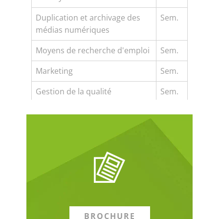
Duplication et archivage des
Sem.
médias numériques
Moyens de recherche d'emploi
Sem.
Marketing
Sem.
Gestion de la qualité
Sem.
BROCHURE