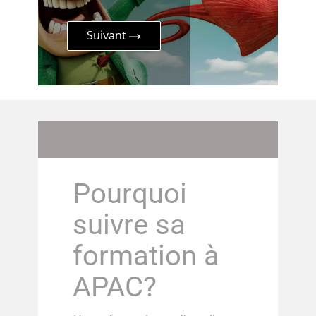
Suivant
Pourquoi
suivre sa
formation à
APAC?