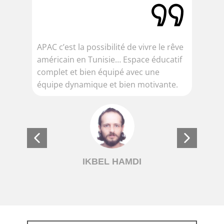
APAC c’est la possibilité de vivre le rêve
J’a
américain en Tunisie… Espace éducatif
aca
complet et bien équipé avec une
pe
équipe dynamique et bien motivante.
fo
con
IKBEL HAMDI
Z