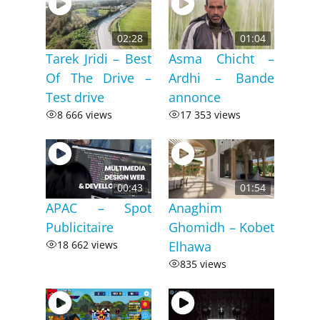
02:28
01:04
Tarek Jridi – Best
Asma Chicht –
Of The Drive –
Ardhi – Bande
Test drive
annonce
8 666 views
17 353 views
00:43
01:54
APAC – Spot
Anaghim
Publicitaire
Ghomidh – Kobet
18 662 views
Elhawa
835 views