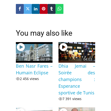
You may also like
02:23
04:03
Ben Nasr Fares –
Dhia Jemai –
Humain Eclipse
Soirée des
2 456 views
champions :
Esperance
sportive de Tunis
7 391 views