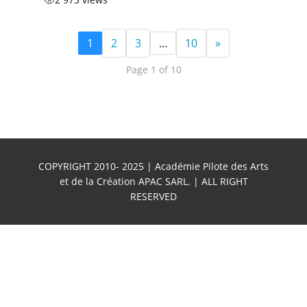
1
2
3
…
10
»
Page 1 of 10
COPYRIGHT 2010- 2025 | Académie Pilote des Arts
et de la Création APAC SARL. | ALL RIGHT
RESERVED