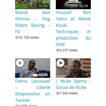
01:16
02:09
Mahdi Ben
Youssef Ben
Khmiss – Hog
Yahia et Mahdi
Riders Racing –
Kouki –
P2
Techniques et
32 724 views
production du
SON
6 237 views
09:30
7:16
Fatma Lassoued
I. Muke Djema –
– Liberté
Gosse de Riche
d’expression en
1 560 views
Tunisie
2 973 views