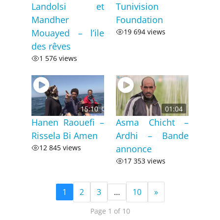
Landolsi et
Tunivision
Mandher
Foundation
Mouayed – l’ile
19 694 views
des rêves
1 576 views
15:10
01:04
Hanen Raouefi –
Asma Chicht –
Rissela Bi Amen
Ardhi – Bande
12 845 views
annonce
17 353 views
1
2
3
…
10
»
Page 1 of 10