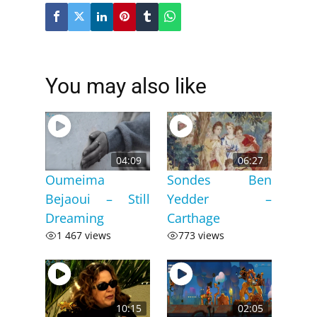
You may also like
04:09
06:27
Oumeima
Sondes Ben
Bejaoui – Still
Yedder –
Dreaming
Carthage
1 467 views
773 views
10:15
02:05