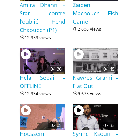
Amira Dhahri –
Zaiden
Star contre
Machouch – Fish
l’oublié – Hend
Game
Chaouech (P1)
2 006 views
12 959 views
04:36
04:45
Hela Sebai –
Nawres Grami –
OFFLINE
Flat Out
12 934 views
9 675 views
02:05
07:33
Houssem
Syrine Ksouri –