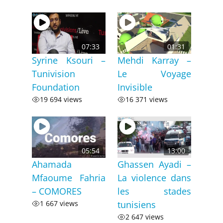
07:33
01:31
Syrine Ksouri –
Mehdi Karray –
Tunivision
Le Voyage
Foundation
Invisible
19 694 views
16 371 views
05:54
13:00
Ahamada
Ghassen Ayadi –
Mfaoume Fahria
La violence dans
– COMORES
les stades
1 667 views
tunisiens
2 647 views