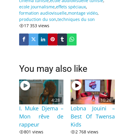
cinéma tunisie
,
ecole audiovisuelle tunisie
,
ecole journalisme
,
effets spéciaux
,
formation audiovisuelle
,
montage vidéo
,
production du son
,
techniques du son
17 353 views
You may also like
4:28
10:26
I. Muke Djema –
Lobna Jouini –
Mon rêve de
Best Of Twensa
rappeur
Kids
801 views
2 768 views