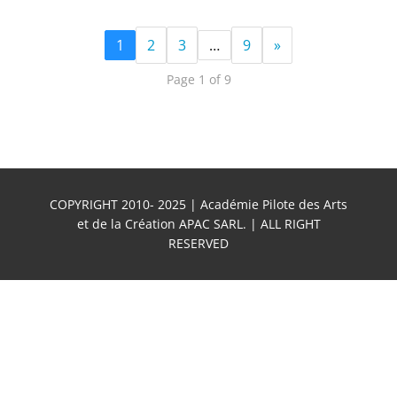
1
2
3
…
9
»
Page 1 of 9
COPYRIGHT 2010- 2025 | Académie Pilote des Arts
et de la Création APAC SARL. | ALL RIGHT
RESERVED