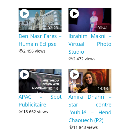
02:23
00:41
Ben Nasr Fares –
Ibrahim Makni –
Humain Eclipse
Virtual Photo
2 456 views
Studio
2 472 views
00:43
14:13
APAC – Spot
Amira Dhahri –
Publicitaire
Star contre
18 662 views
l’oublié – Hend
Chaouech (P2)
11 843 views