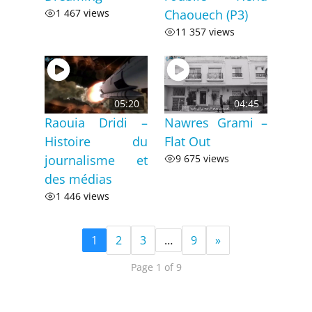
1 467 views
Chaouech (P3)
11 357 views
05:20
04:45
Raouia Dridi –
Nawres Grami –
Histoire du
Flat Out
journalisme et
9 675 views
des médias
1 446 views
1
2
3
…
9
»
Page 1 of 9