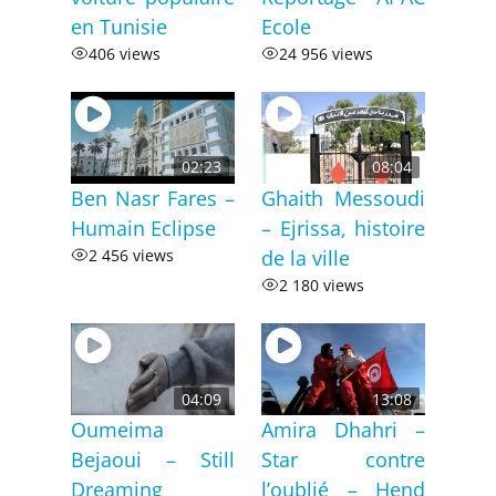
en Tunisie
Ecole
406 views
24 956 views
02:23
08:04
Ben Nasr Fares –
Ghaith Messoudi
Humain Eclipse
– Ejrissa, histoire
2 456 views
de la ville
2 180 views
04:09
13:08
Oumeima
Amira Dhahri –
Bejaoui – Still
Star contre
Dreaming
l’oublié – Hend