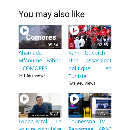
You may also like
05:54
02:38
Ahamada
Rami Guedich –
Mfaoume Fahria
Une assassinat
– COMORES
politique en
1 667 views
Tunisie
1 946 views
8:50
17:54
Lobna Mzali – La
Tounessna TV –
voiture populaire
Reportage APAC