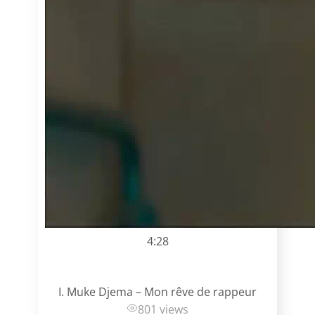
4:28
I. Muke Djema – Mon rêve de rappeur
801 views