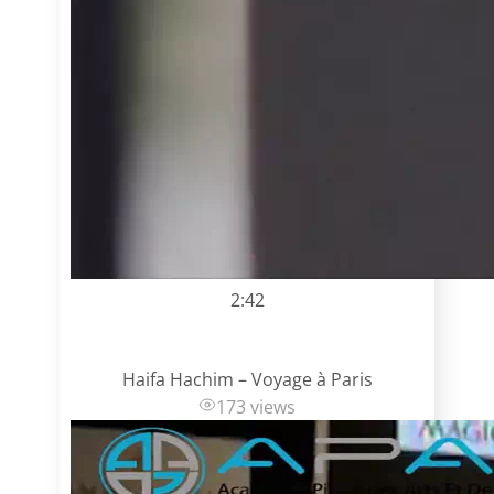
2:42
Haifa Hachim – Voyage à Paris
173 views