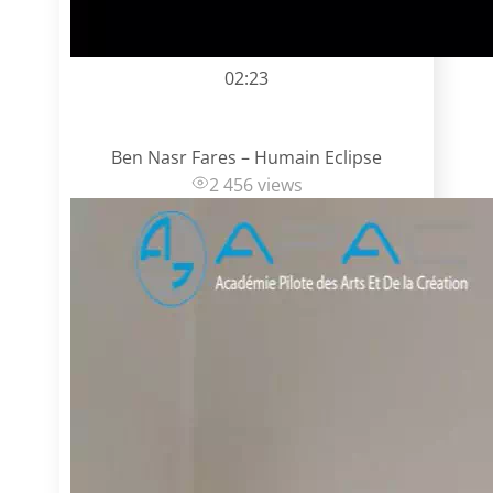
02:23
Ben Nasr Fares – Humain Eclipse
2 456 views