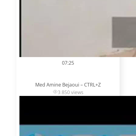
07:25
Med Amine Bejaoui – CTRL+Z
3 850 views