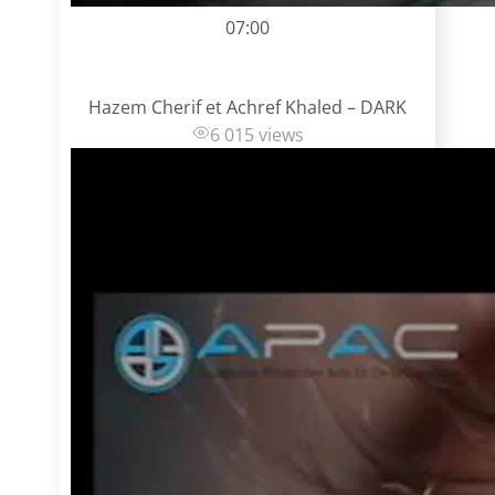
07:00
Hazem Cherif et Achref Khaled – DARK
6 015 views