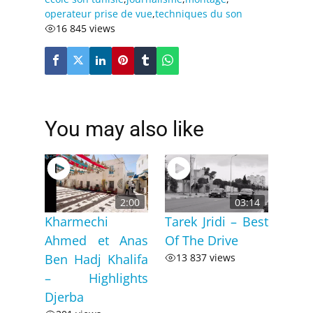
operateur prise de vue
,
techniques du son
16 845 views
You may also like
2:00
03:14
Kharmechi
Tarek Jridi – Best
Ahmed et Anas
Of The Drive
Ben Hadj Khalifa
13 837 views
– Highlights
Djerba