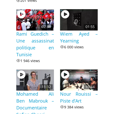
201 views
02:38
01:55
Rami Guedich –
Wiem Ayed –
Une assassinat
Yearning
politique en
6 000 views
Tunisie
1 946 views
11:32
10:44
Mohamed Ali
Nour Rouissi –
Ben Mabrouk –
Piste d’Art
Documentaire
9 384 views