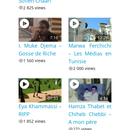
Sofien Chaari
2 825 views
7:16
12:28
I. Muke Djema –
Marwa Ferchichi
Gosse de Riche
– Les Médias en
1 560 views
Tunisie
2 000 views
01:33
4:14
Eya Khammassi –
Hamza Thabet et
RIPP
Chiheb Chebbi –
1 852 views
A mon père
271 views