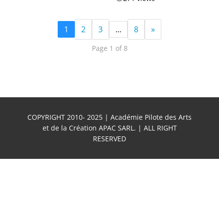
1
2
3
…
8
»
Page 1 of 8
COPYRIGHT 2010- 2025 | Académie Pilote des Arts
et de la Création APAC SARL. | ALL RIGHT
RESERVED