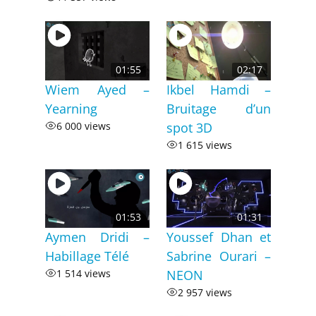
01:55
02:17
Wiem Ayed –
Ikbel Hamdi –
Yearning
Bruitage d’un
6 000 views
spot 3D
1 615 views
01:53
01:31
Aymen Dridi –
Youssef Dhan et
Habillage Télé
Sabrine Ourari –
1 514 views
NEON
2 957 views