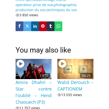
operateur prise de vue
,
photographie
,
production du son
,
techniques du son
3 850 views
You may also like
13:08
04:29
Amira Dhahri –
Walid Derouich –
Star contre
CAPTIONEM
l’oublié – Hend
13 035 views
Chaouech (P3)
11 357 views