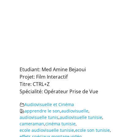
Etudiant: Med Amine Bejaoui
Projet: Film Interactif
Titre: CTRL+Z
Spécialité: Opérateur Prise de Vue
Audiovisuelle et Cinéma
apprendre le son
,
audiovisuelle
,
audiovisuelle tunis
,
audiovisuelle tunisie
,
cameraman
,
cinéma tunisie
,
ecole audiovisuelle tunisie
,
ecole son tunisie
,
effets spéciaux
,
montage vidéo
,