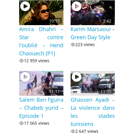
10:15
3:42
Amira Dhahri –
Karim Marsaoui –
Star contre
Green Day Style
l’oublié – Hend
223 views
Chaouech (P1)
12 959 views
11:11
13:00
Salem Ben Fguira
Ghassen Ayadi –
– Chabeb yurid –
La violence dans
Episode 1
les stades
17 065 views
tunisiens
2 647 views