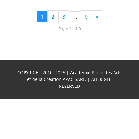
1
2
3
…
9
»
Page 1 of 9
COPYRIGHT 2010- 2025 | Académie Pilote des Arts
et de la Création APAC SARL. | ALL RIGHT
RESERVED