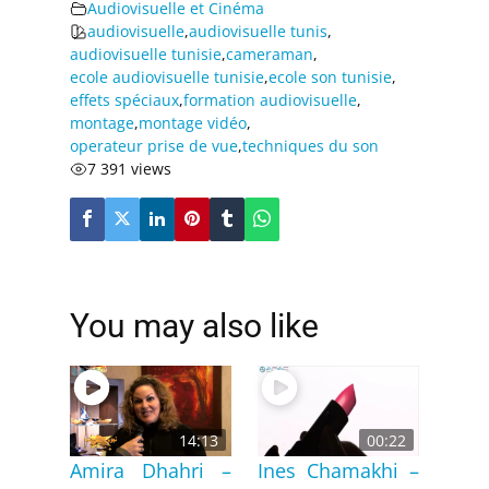
Audiovisuelle et Cinéma
audiovisuelle
,
audiovisuelle tunis
,
audiovisuelle tunisie
,
cameraman
,
ecole audiovisuelle tunisie
,
ecole son tunisie
,
effets spéciaux
,
formation audiovisuelle
,
montage
,
montage vidéo
,
operateur prise de vue
,
techniques du son
7 391 views
You may also like
14:13
00:22
Amira Dhahri –
Ines Chamakhi –