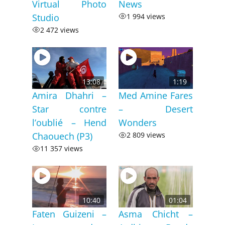
Virtual Photo
News
Studio
1 994 views
2 472 views
13:08
1:19
Amira Dhahri –
Med Amine Fares
Star contre
– Desert
l’oublié – Hend
Wonders
Chaouech (P3)
2 809 views
11 357 views
10:40
01:04
Faten Guizeni –
Asma Chicht –