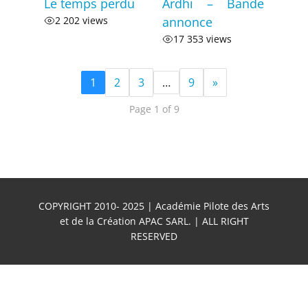
Le temps perdu
Ardhi – Bande
2 202 views
annonce
17 353 views
1
2
3
…
9
»
Page 1 of 9
COPYRIGHT 2010- 2025 | Académie Pilote des Arts
et de la Création APAC SARL. | ALL RIGHT
RESERVED