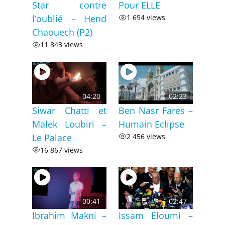
Star contre
Pour ELLE
l’oublié – Hend
1 694 views
Chaouech (P2)
11 843 views
04:20
02:23
Siwar Chatti et
Ben Nasr Fares –
Malek Loubiri –
Humain Eclipse
Le Palace
2 456 views
16 867 views
00:41
02:47
Ibrahim Makni –
Issam Eloumi –