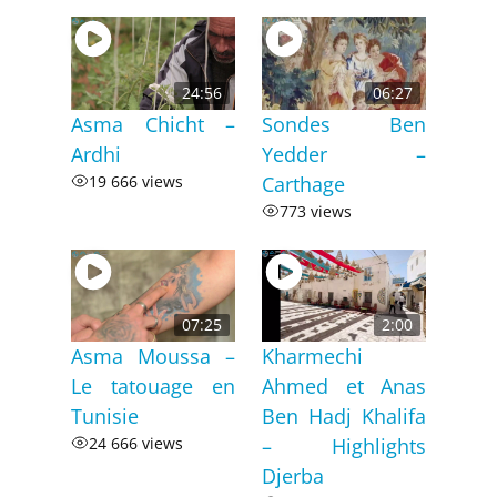
24:56
06:27
Asma Chicht –
Sondes Ben
Ardhi
Yedder –
19 666 views
Carthage
773 views
07:25
2:00
Asma Moussa –
Kharmechi
Le tatouage en
Ahmed et Anas
Tunisie
Ben Hadj Khalifa
24 666 views
– Highlights
Djerba