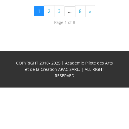
1
2
3
…
8
»
Page 1 of 8
COPYRIGHT 2010- 2025 | Académie Pilote des Arts
et de la Création APAC SARL. | ALL RIGHT
RESERVED