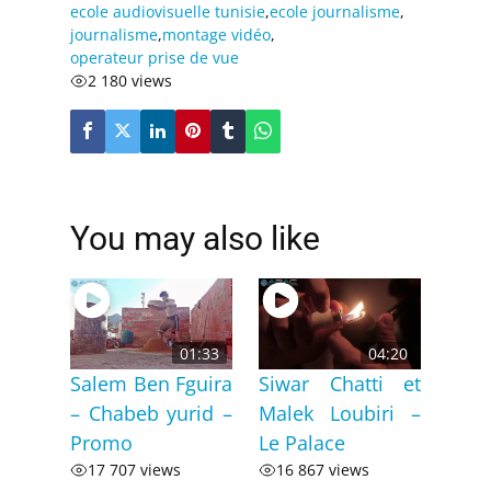
ecole audiovisuelle tunisie
,
ecole journalisme
,
journalisme
,
montage vidéo
,
operateur prise de vue
2 180 views
You may also like
01:33
04:20
Salem Ben Fguira
Siwar Chatti et
– Chabeb yurid –
Malek Loubiri –
Promo
Le Palace
17 707 views
16 867 views