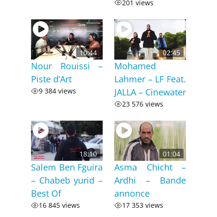
201 views
10:44
02:45
Nour Rouissi –
Mohamed
Piste d’Art
Lahmer – LF Feat.
9 384 views
JALLA – Cinewater
23 576 views
18:10
01:04
Salem Ben Fguira
Asma Chicht –
– Chabeb yurid –
Ardhi – Bande
Best Of
annonce
16 845 views
17 353 views