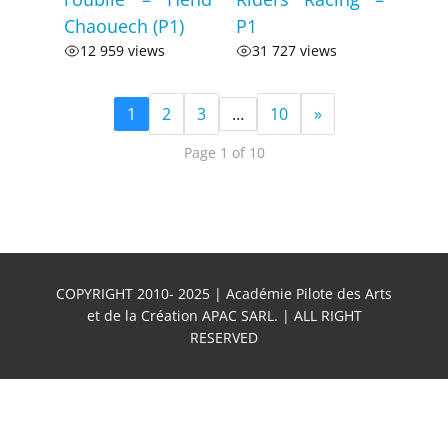
Chaouech (P1)
P1
12 959 views
31 727 views
1
2
3
…
10
»
Page 1 of 10
COPYRIGHT 2010- 2025 | Académie Pilote des Arts
et de la Création APAC SARL. | ALL RIGHT
RESERVED