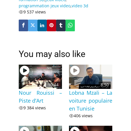
programmation jeux video
,
video 3d
9 537 views
You may also like
10:44
8:50
Nour Rouissi –
Lobna Mzali – La
Piste d’Art
voiture populaire
9 384 views
en Tunisie
406 views