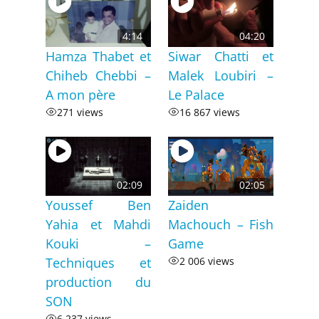
4:14
04:20
Hamza Thabet et
Siwar Chatti et
Chiheb Chebbi –
Malek Loubiri –
A mon père
Le Palace
271 views
16 867 views
02:09
02:05
Youssef Ben
Zaiden
Yahia et Mahdi
Machouch – Fish
Kouki –
Game
Techniques et
2 006 views
production du
SON
6 237 views