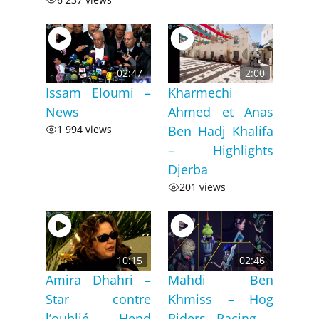
02:47
2:00
Issam Eloumi –
Kharmechi
News
Ahmed et Anas
1 994 views
Ben Hadj Khalifa
– Highlights
Djerba
201 views
10:15
02:46
Amira Dhahri –
Mahdi Ben
Star contre
Khmiss – Hog
l’oublié – Hend
Riders Racing –