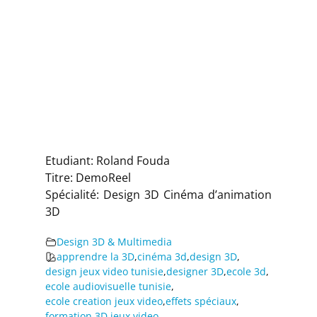
Etudiant: Roland Fouda
Titre: DemoReel
Spécialité: Design 3D Cinéma d’animation
3D
Design 3D & Multimedia
apprendre la 3D
,
cinéma 3d
,
design 3D
,
design jeux video tunisie
,
designer 3D
,
ecole 3d
,
ecole audiovisuelle tunisie
,
ecole creation jeux video
,
effets spéciaux
,
formation 3D
,
jeux video
,