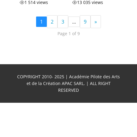
1 514 views
13 035 views
1
2
3
…
9
»
Page 1 of 9
COPYRIGHT 2010- 2025 | Académie Pilote des Arts
et de la Création APAC SARL. | ALL RIGHT
RESERVED