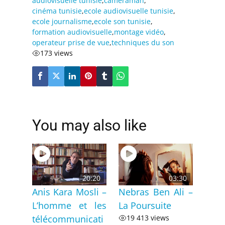
audiovisuelle tunisie
,
cameraman
,
cinéma tunisie
,
ecole audiovisuelle tunisie
,
ecole journalisme
,
ecole son tunisie
,
formation audiovisuelle
,
montage vidéo
,
operateur prise de vue
,
techniques du son
173 views
You may also like
20:20
03:30
Anis Kara Mosli –
Nebras Ben Ali –
L’homme et les
La Poursuite
télécommunicati
19 413 views