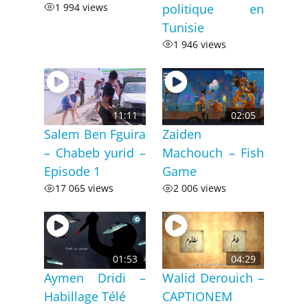
1 994 views
politique en
Tunisie
1 946 views
11:11
02:05
Salem Ben Fguira
Zaiden
– Chabeb yurid –
Machouch – Fish
Episode 1
Game
17 065 views
2 006 views
01:53
04:29
Aymen Dridi –
Walid Derouich –
Habillage Télé
CAPTIONEM