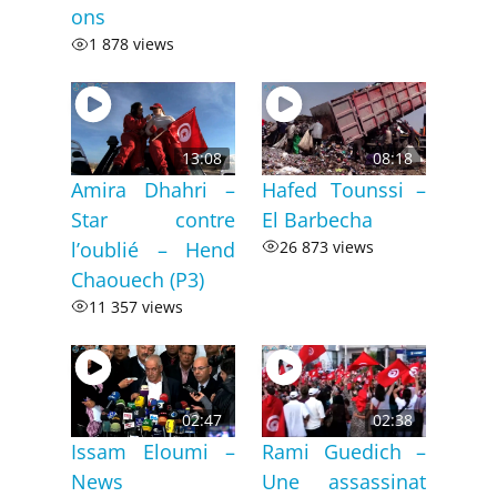
ons
1 878 views
13:08
08:18
Amira Dhahri –
Hafed Tounssi –
Star contre
El Barbecha
l’oublié – Hend
26 873 views
Chaouech (P3)
11 357 views
02:47
02:38
Issam Eloumi –
Rami Guedich –
News
Une assassinat