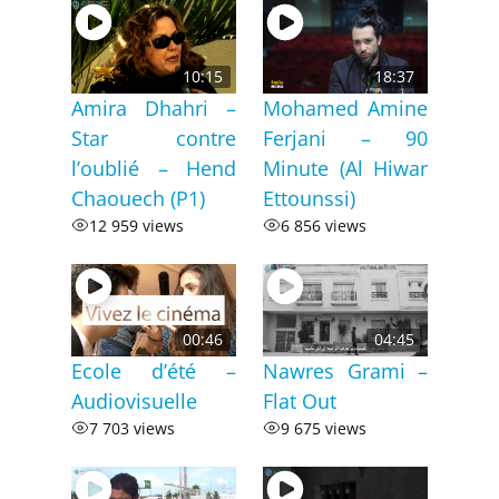
10:15
18:37
Amira Dhahri –
Mohamed Amine
Star contre
Ferjani – 90
l’oublié – Hend
Minute (Al Hiwar
Chaouech (P1)
Ettounssi)
12 959 views
6 856 views
00:46
04:45
Ecole d’été –
Nawres Grami –
Audiovisuelle
Flat Out
7 703 views
9 675 views