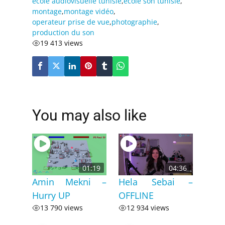
ecole audiovisuelle tunisie
,
ecole son tunisie
,
montage
,
montage vidéo
,
operateur prise de vue
,
photographie
,
production du son
19 413 views
You may also like
01:19
04:36
Amin Mekni –
Hela Sebai –
Hurry UP
OFFLINE
13 790 views
12 934 views