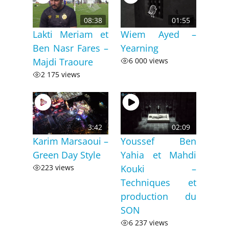
08:38
01:55
Lakti Meriam et
Wiem Ayed –
Ben Nasr Fares –
Yearning
Majdi Traoure
6 000 views
2 175 views
3:42
02:09
Karim Marsaoui –
Youssef Ben
Green Day Style
Yahia et Mahdi
223 views
Kouki –
Techniques et
production du
SON
6 237 views