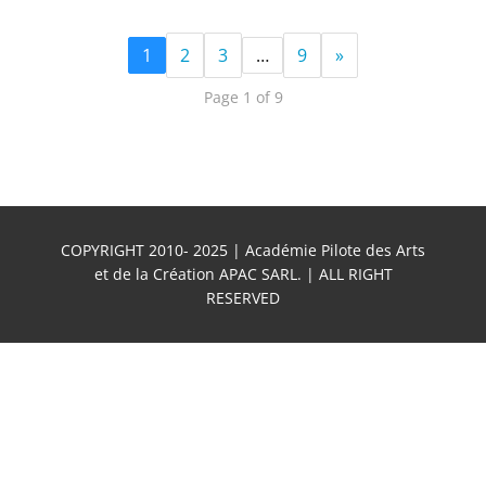
1
2
3
…
9
»
Page 1 of 9
COPYRIGHT 2010- 2025 | Académie Pilote des Arts
et de la Création APAC SARL. | ALL RIGHT
RESERVED