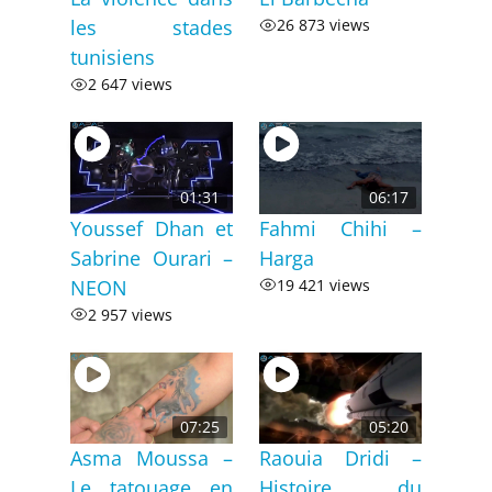
les stades
26 873 views
tunisiens
2 647 views
01:31
06:17
Youssef Dhan et
Fahmi Chihi –
Sabrine Ourari –
Harga
NEON
19 421 views
2 957 views
07:25
05:20
Asma Moussa –
Raouia Dridi –
Le tatouage en
Histoire du