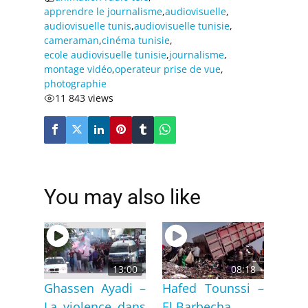
apprendre le journalisme
,
audiovisuelle
,
audiovisuelle tunis
,
audiovisuelle tunisie
,
cameraman
,
cinéma tunisie
,
ecole audiovisuelle tunisie
,
journalisme
,
montage vidéo
,
operateur prise de vue
,
photographie
11 843 views
You may also like
13:00
08:18
Ghassen Ayadi –
Hafed Tounssi –
La violence dans
El Barbecha