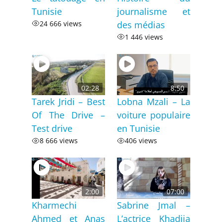
Tunisie
journalisme et
24 666 views
des médias
1 446 views
02:28
8:50
Tarek Jridi – Best
Lobna Mzali – La
Of The Drive –
voiture populaire
Test drive
en Tunisie
8 666 views
406 views
2:00
07:00
Kharmechi
Sabrine Jmal –
Ahmed et Anas
L’actrice Khadija