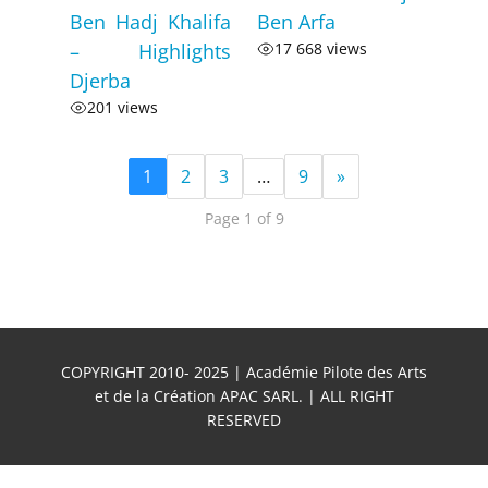
Ben Hadj Khalifa
Ben Arfa
– Highlights
17 668 views
Djerba
201 views
1
2
3
…
9
»
Page 1 of 9
COPYRIGHT 2010- 2025 | Académie Pilote des Arts
et de la Création APAC SARL. | ALL RIGHT
RESERVED