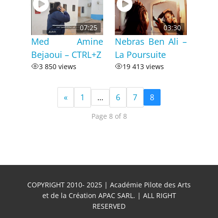
07:25
03:30
Med Amine
Nebras Ben Ali –
Bejaoui – CTRL+Z
La Poursuite
3 850 views
19 413 views
«
1
…
6
7
8
Page 8 of 8
COPYRIGHT 2010- 2025 | Académie Pilote des Arts
et de la Création APAC SARL. | ALL RIGHT
RESERVED