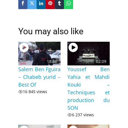
You may also like
18:10
02:09
Salem Ben Fguira
Youssef Ben
– Chabeb yurid –
Yahia et Mahdi
Best Of
Kouki –
16 845 views
Techniques et
production du
SON
6 237 views