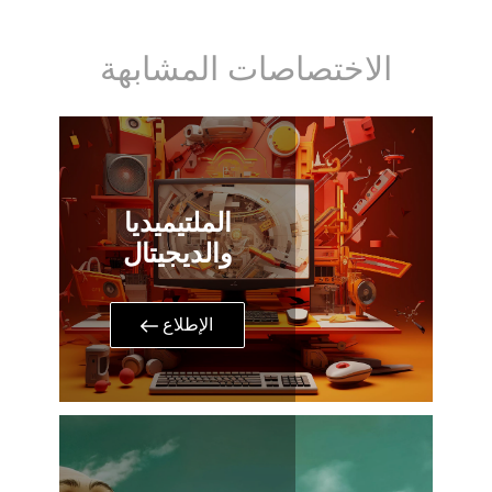
الاختصاصات المشابهة
الملتيميديا
والديجيتال
​​الإطلاع