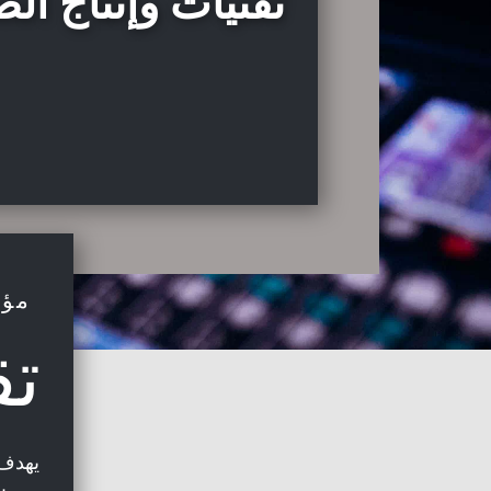
تقنيات وإنتاج ا
مؤهل تقني سامي
تق
يهدف 