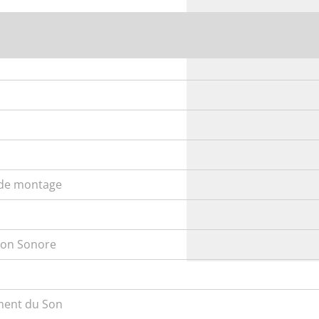
s de montage
tion Sonore
ment du Son