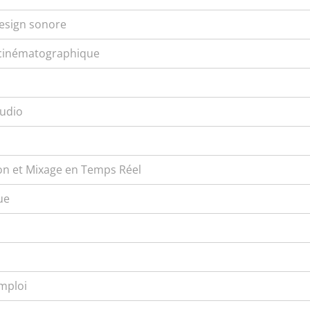
design sonore
 cinématographique
Audio
Son et Mixage en Temps Réel
ue
mploi