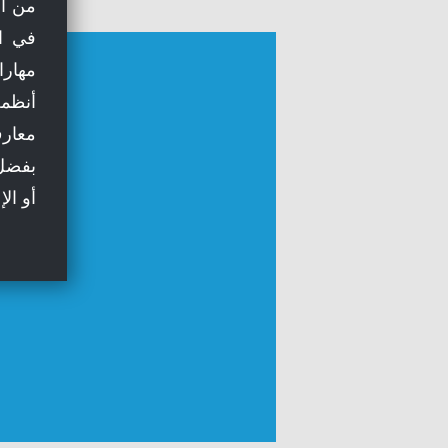
من ال
في اس
مهارا
معارف
بفضل 
أو ال