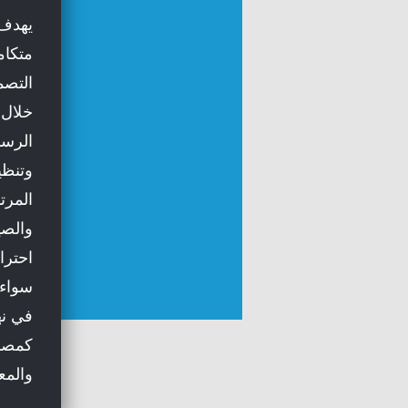
يهدف 
متكام
التصم
خلال 
الرسا
وتنظي
المرت
والصي
احترا
سواء 
في نه
كمصمّ
والمعق