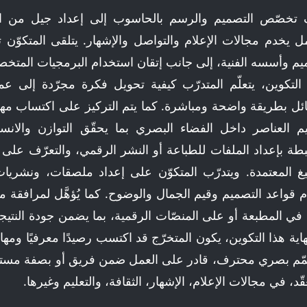
تخصّص التصميم والرسم بالحاسوب إلى إعداد جيل من ال
ل يخدم مجالات الإعلام والتواصل والإشهار. يتلقى المتكوّن تكو
يم وأسسه الفنية، إلى جانب إتقان استخدام البرمجيات المتخ
التكوين، يتعلّم المتدرّب كيفية تحويل فكرة مجرّدة إلى 
ئل بطريقة واضحة ومباشرة. كما يتم التركيز على اكتساب مهار
م العناصر داخل الفضاء البصري بما يحقّق التوازن والانسج
بطة بإعداد الملفات للطباعة أو النشر الرقمي، والتعرّف عل
غ المعتمدة. ويتدرّب المتكوّن على إعداد ملصقات، ونشريا
م قواعد التصميم وقيم الجمال والوضوح. كما يُؤهَّل لمرافقة مرا
في المطبعة أو على المنصّات الرقمية، بما يضمن جودة النتي
اية هذا التكوين، يكون المتخرّج قد اكتسب رصيدًا معرفيًا ومهار
م بصري محترف، قادر على العمل ضمن فريق أو بصفة مستقلّة
ّد، في مجالات الإعلام، الإشهار، الثقافة، والتعليم وغيرها.