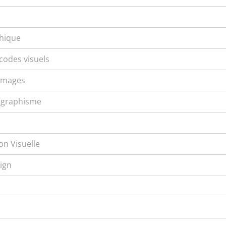
hique
codes visuels
images
t graphisme
on Visuelle
sign