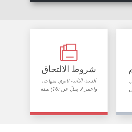
شروط الالتحاق
ي
السنة الثانية ثانوي منهات،
س
واعمر لا يقلّ عن (16) سنة