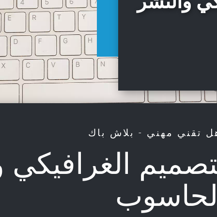
كي والنشر
ل تقني مهني - بلاش باك
تصميم الغرافيكي و
لحاسوب