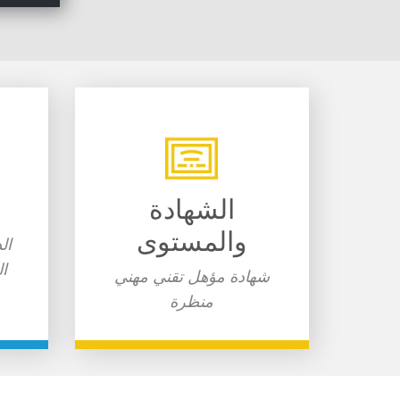
الشهادة
والمستوى
ال
ال
شهادة ​مؤهل تقني مهني
منظرة