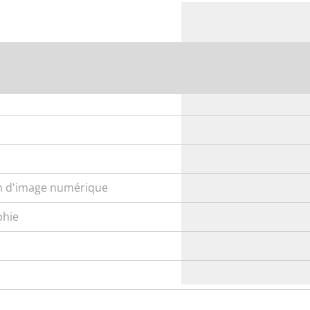
on d'image numérique
phie