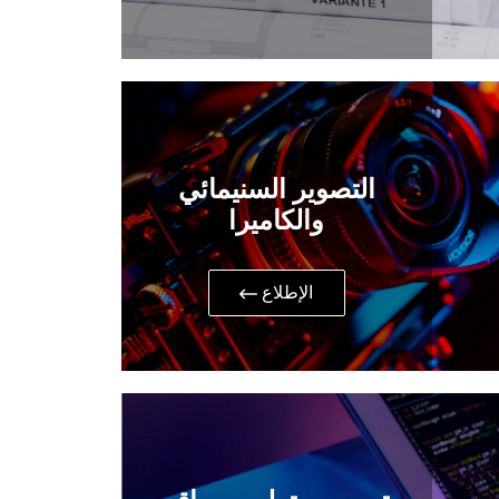
التصوير السنيمائي
والكاميرا
​الإطلاع