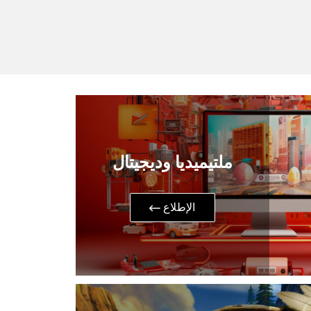
ملتيميديا وديجيتال
​الإطلاع