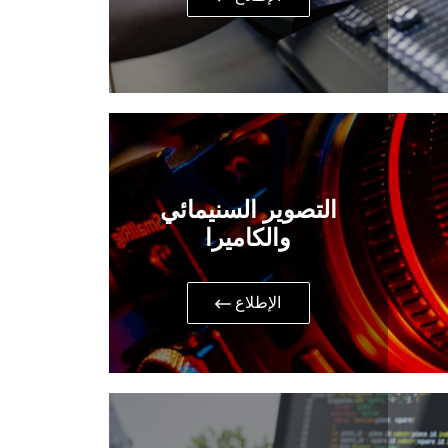
التصوير السنيمائي
والكاميرا
​الإطلاع